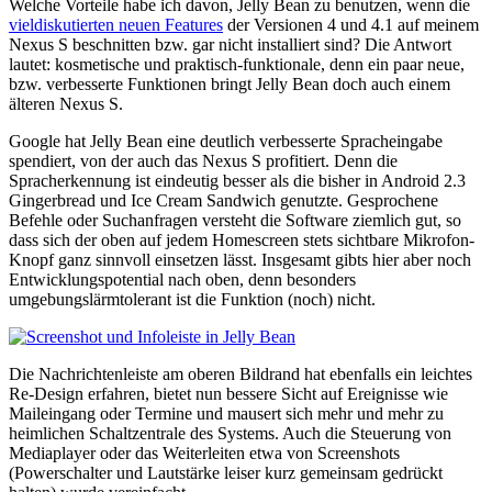
Welche Vorteile habe ich davon, Jelly Bean zu benutzen, wenn die
vieldiskutierten neuen Features
der Versionen 4 und 4.1 auf meinem
Nexus S beschnitten bzw. gar nicht installiert sind? Die Antwort
lautet: kosmetische und praktisch-funktionale, denn ein paar neue,
bzw. verbesserte Funktionen bringt Jelly Bean doch auch einem
älteren Nexus S.
Google hat Jelly Bean eine deutlich verbesserte Spracheingabe
spendiert, von der auch das Nexus S profitiert. Denn die
Spracherkennung ist eindeutig besser als die bisher in Android 2.3
Gingerbread und Ice Cream Sandwich genutzte. Gesprochene
Befehle oder Suchanfragen versteht die Software ziemlich gut, so
dass sich der oben auf jedem Homescreen stets sichtbare Mikrofon-
Knopf ganz sinnvoll einsetzen lässt. Insgesamt gibts hier aber noch
Entwicklungspotential nach oben, denn besonders
umgebungslärmtolerant ist die Funktion (noch) nicht.
Die Nachrichtenleiste am oberen Bildrand hat ebenfalls ein leichtes
Re-Design erfahren, bietet nun bessere Sicht auf Ereignisse wie
Maileingang oder Termine und mausert sich mehr und mehr zu
heimlichen Schaltzentrale des Systems. Auch die Steuerung von
Mediaplayer oder das Weiterleiten etwa von Screenshots
(Powerschalter und Lautstärke leiser kurz gemeinsam gedrückt