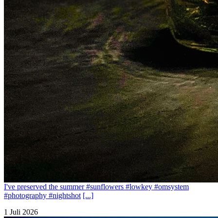
I've preserved the summer #sunflowers #lowkey #omsystem
#photography #nightshot
[...]
1 Juli 2026