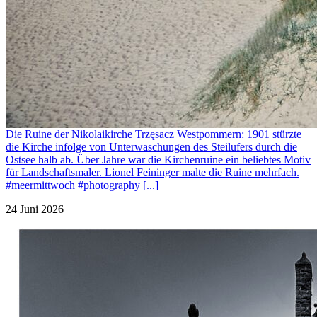
Die Ruine der Nikolaikirche Trzęsacz Westpommern: 1901 stürzte
die Kirche infolge von Unterwaschungen des Steilufers durch die
Ostsee halb ab. Über Jahre war die Kirchenruine ein beliebtes Motiv
für Landschaftsmaler. Lionel Feininger malte die Ruine mehrfach.
#meermittwoch #photography
[...]
24 Juni 2026