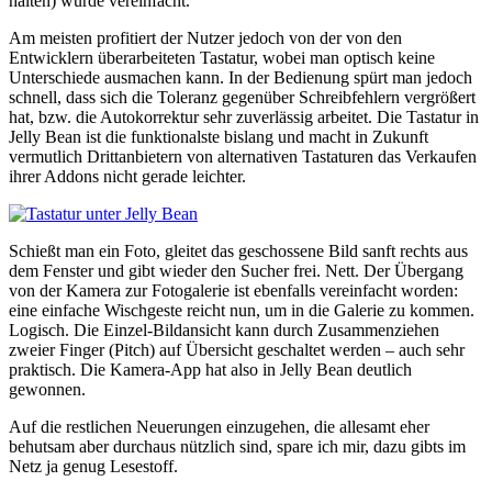
halten) wurde vereinfacht.
Am meisten profitiert der Nutzer jedoch von der von den
Entwicklern überarbeiteten Tastatur, wobei man optisch keine
Unterschiede ausmachen kann. In der Bedienung spürt man jedoch
schnell, dass sich die Toleranz gegenüber Schreibfehlern vergrößert
hat, bzw. die Autokorrektur sehr zuverlässig arbeitet. Die Tastatur in
Jelly Bean ist die funktionalste bislang und macht in Zukunft
vermutlich Drittanbietern von alternativen Tastaturen das Verkaufen
ihrer Addons nicht gerade leichter.
Schießt man ein Foto, gleitet das geschossene Bild sanft rechts aus
dem Fenster und gibt wieder den Sucher frei. Nett. Der Übergang
von der Kamera zur Fotogalerie ist ebenfalls vereinfacht worden:
eine einfache Wischgeste reicht nun, um in die Galerie zu kommen.
Logisch. Die Einzel-Bildansicht kann durch Zusammenziehen
zweier Finger (Pitch) auf Übersicht geschaltet werden – auch sehr
praktisch. Die Kamera-App hat also in Jelly Bean deutlich
gewonnen.
Auf die restlichen Neuerungen einzugehen, die allesamt eher
behutsam aber durchaus nützlich sind, spare ich mir, dazu gibts im
Netz ja genug Lesestoff.