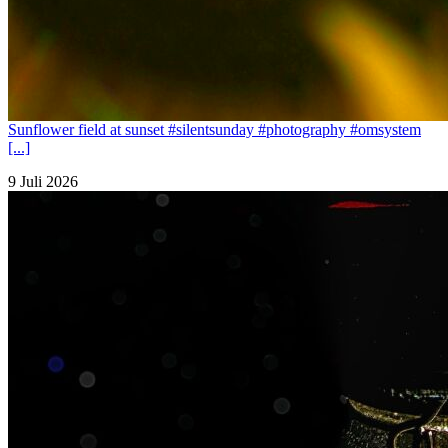
Sunflower field at sunset #silentsunday #photography #omsystem
[...]
9 Juli 2026