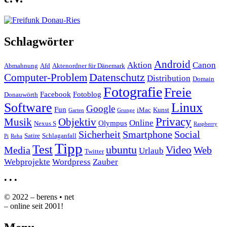
Schlagwörter
Android
Aktion
Canon
Abmahnung
Afd
Aktenordner für Dänemark
Datenschutz
Computer-Problem
Distribution
Domain
Fotografie
Freie
Facebook
Fotoblog
Donauwörth
Software
Linux
Google
Fun
iMac
Kunst
Garten
Grunge
Privacy
Musik
Objektiv
Online
Olympus
Nexus S
Raspberry
Sicherheit
Smartphone
Social
Satire
Schlaganfall
Pi
Reha
Tipp
Test
ubuntu
Video
Media
Web
Urlaub
Twitter
Webprojekte
Wordpress
Zauber
•
•
•
© 2022 – berens • net
– online seit 2001!