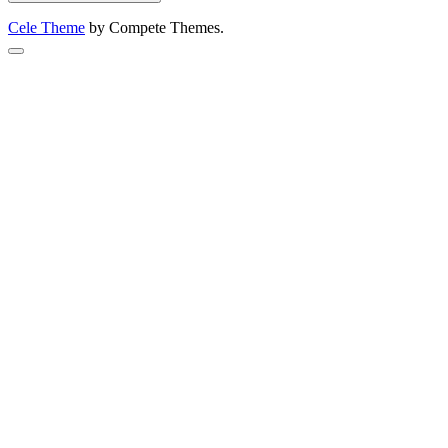
Cele Theme
by Compete Themes.
Scroll
to
the
top