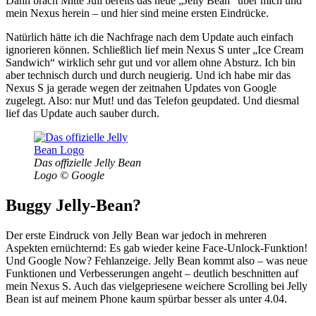
Dann brach Mitte Juli bereits das neue „Jelly Bean“ über mich und
mein Nexus herein – und hier sind meine ersten Eindrücke.
Natürlich hätte ich die Nachfrage nach dem Update auch einfach
ignorieren können. Schließlich lief mein Nexus S unter „Ice Cream
Sandwich“ wirklich sehr gut und vor allem ohne Absturz. Ich bin
aber technisch durch und durch neugierig. Und ich habe mir das
Nexus S ja gerade wegen der zeitnahen Updates von Google
zugelegt. Also: nur Mut! und das Telefon geupdated. Und diesmal
lief das Update auch sauber durch.
Das offizielle Jelly Bean
Logo © Google
Buggy Jelly-Bean?
Der erste Eindruck von Jelly Bean war jedoch in mehreren
Aspekten ernüchternd: Es gab wieder keine Face-Unlock-Funktion!
Und Google Now? Fehlanzeige. Jelly Bean kommt also – was neue
Funktionen und Verbesserungen angeht – deutlich beschnitten auf
mein Nexus S. Auch das vielgepriesene weichere Scrolling bei Jelly
Bean ist auf meinem Phone kaum spürbar besser als unter 4.04.