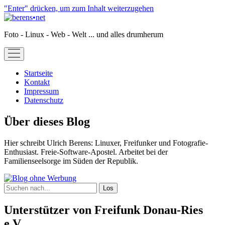
"Enter" drücken, um zum Inhalt weiterzugehen
berens•net
Foto - Linux - Web - Welt ... und alles drumherum
open
menu
Startseite
Kontakt
Impressum
Datenschutz
Sidebar
Über dieses Blog
Hier schreibt Ulrich Berens: Linuxer, Freifunker und Fotografie-
Enthusiast. Freie-Software-Apostel. Arbeitet bei der
Familienseelsorge im Süden der Republik.
Suchen
Unterstützer von Freifunk Donau-Ries
e.V.