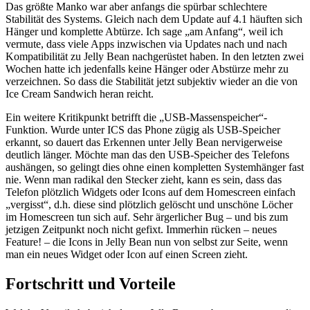
Das größte Manko war aber anfangs die spürbar schlechtere
Stabilität des Systems. Gleich nach dem Update auf 4.1 häuften sich
Hänger und komplette Abtürze. Ich sage „am Anfang“, weil ich
vermute, dass viele Apps inzwischen via Updates nach und nach
Kompatibilität zu Jelly Bean nachgerüstet haben. In den letzten zwei
Wochen hatte ich jedenfalls keine Hänger oder Abstürze mehr zu
verzeichnen. So dass die Stabilität jetzt subjektiv wieder an die von
Ice Cream Sandwich heran reicht.
Ein weitere Kritikpunkt betrifft die „USB-Massenspeicher“-
Funktion. Wurde unter ICS das Phone zügig als USB-Speicher
erkannt, so dauert das Erkennen unter Jelly Bean nervigerweise
deutlich länger. Möchte man das den USB-Speicher des Telefons
aushängen, so gelingt dies ohne einen kompletten Systemhänger fast
nie. Wenn man radikal den Stecker zieht, kann es sein, dass das
Telefon plötzlich Widgets oder Icons auf dem Homescreen einfach
„vergisst“, d.h. diese sind plötzlich gelöscht und unschöne Löcher
im Homescreen tun sich auf. Sehr ärgerlicher Bug – und bis zum
jetzigen Zeitpunkt noch nicht gefixt. Immerhin rücken – neues
Feature! – die Icons in Jelly Bean nun von selbst zur Seite, wenn
man ein neues Widget oder Icon auf einen Screen zieht.
Fortschritt und Vorteile