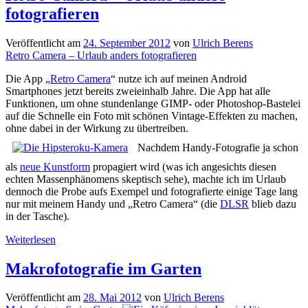
ahnungslos:
fotografieren
„Immer
schön
blitzen“
Veröffentlicht am
24. September 2012
von
Ulrich Berens
Retro Camera – Urlaub anders fotografieren
Die App „
Retro Camera
“ nutze ich auf meinen Android
Smartphones jetzt bereits zweieinhalb Jahre. Die App hat alle
Funktionen, um ohne stundenlange GIMP- oder Photoshop-Bastelei
auf die Schnelle ein Foto mit schönen Vintage-Effekten zu machen,
ohne dabei in der Wirkung zu übertreiben.
Nachdem Handy-Fotografie ja schon
als
neue Kunstform
propagiert wird (was ich angesichts diesen
echten Massenphänomens skeptisch sehe), machte ich im Urlaub
dennoch die Probe aufs Exempel und fotografierte einige Tage lang
nur mit meinem Handy und „Retro Camera“ (die
DLSR
blieb dazu
in der Tasche).
Retro
Weiterlesen
Camera
–
Makrofotografie im Garten
Urlaub
anders
Veröffentlicht am
28. Mai 2012
von
Ulrich Berens
fotografieren