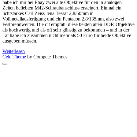
habe ich mir bei Ebay zwei alte Objektive für den in analogen
Zeiten beliebten M42-Schraubanschluss ersteigert. Einmal ein
lichtstarkes Carl Zeiss Jena Tessar 2,8/50mm in
Vollmetallausfertigung und ein Pentacon 2,8/135mm, also zwei
Festbrennweiten. Die c’t empfahl diese beiden alten DDR-Objektive
als hochwertig und als oft sehr günstig zu bekommen – und in der
Tat habe ich zusammen nicht mehr als 50 Euro für beide Objektive
ausgeben müssen.
Alte
Weiterlesen
Objektive
Cele Theme
by Compete Themes.
wiederbelebt
Scroll
to
the
top