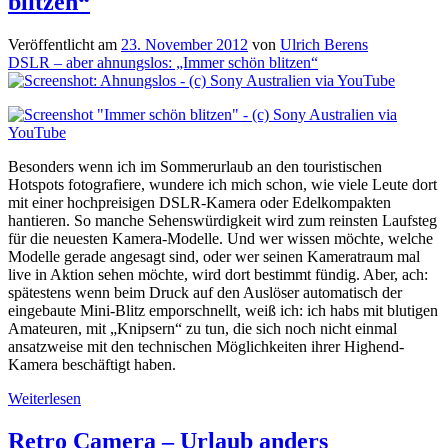
blitzen“
Konzertfotografie
Veröffentlicht am
23. November 2012
von
Ulrich Berens
DSLR – aber ahnungslos: „Immer schön blitzen“
Besonders wenn ich im Sommerurlaub an den touristischen
Hotspots fotografiere, wundere ich mich schon, wie viele Leute dort
mit einer hochpreisigen DSLR-Kamera oder Edelkompakten
hantieren. So manche Sehenswürdigkeit wird zum reinsten Laufsteg
für die neuesten Kamera-Modelle. Und wer wissen möchte, welche
Modelle gerade angesagt sind, oder wer seinen Kameratraum mal
live in Aktion sehen möchte, wird dort bestimmt fündig. Aber, ach:
spätestens wenn beim Druck auf den Auslöser automatisch der
eingebaute Mini-Blitz emporschnellt, weiß ich: ich habs mit blutigen
Amateuren, mit „Knipsern“ zu tun, die sich noch nicht einmal
ansatzweise mit den technischen Möglichkeiten ihrer Highend-
Kamera beschäftigt haben.
DSLR
Weiterlesen
–
aber
Retro Camera – Urlaub anders