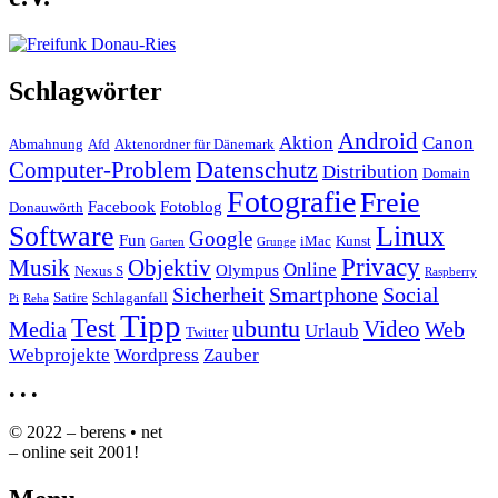
Schlagwörter
Android
Aktion
Canon
Abmahnung
Afd
Aktenordner für Dänemark
Datenschutz
Computer-Problem
Distribution
Domain
Fotografie
Freie
Facebook
Fotoblog
Donauwörth
Software
Linux
Google
Fun
iMac
Kunst
Garten
Grunge
Privacy
Musik
Objektiv
Online
Olympus
Nexus S
Raspberry
Sicherheit
Smartphone
Social
Satire
Schlaganfall
Pi
Reha
Tipp
Test
ubuntu
Video
Media
Web
Urlaub
Twitter
Webprojekte
Wordpress
Zauber
•
•
•
© 2022 – berens • net
– online seit 2001!