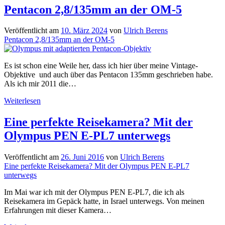
Vintage
Pentacon 2,8/135mm an der OM-5
Objektive
Helios
Veröffentlicht am
10. März 2024
von
Ulrich Berens
und
Pentacon 2,8/135mm an der OM-5
Domiplan
Es ist schon eine Weile her, dass ich hier über meine Vintage-
Objektive und auch über das Pentacon 135mm geschrieben habe.
Als ich mir 2011 die…
Pentacon
Weiterlesen
2,8/135mm
an
Eine perfekte Reisekamera? Mit der
der
Olympus PEN E-PL7 unterwegs
OM-
5
Veröffentlicht am
26. Juni 2016
von
Ulrich Berens
Eine perfekte Reisekamera? Mit der Olympus PEN E-PL7
unterwegs
Im Mai war ich mit der Olympus PEN E-PL7, die ich als
Reisekamera im Gepäck hatte, in Israel unterwegs. Von meinen
Erfahrungen mit dieser Kamera…