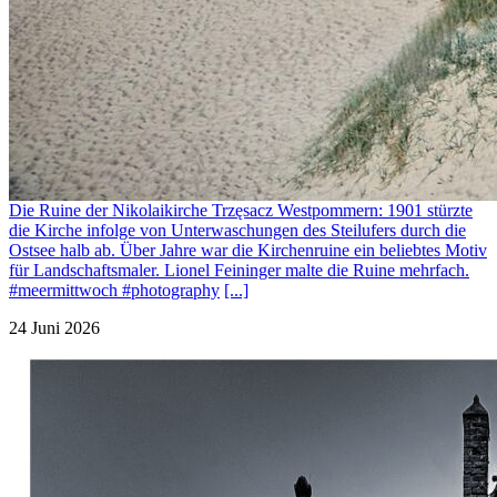
Die Ruine der Nikolaikirche Trzęsacz Westpommern: 1901 stürzte
die Kirche infolge von Unterwaschungen des Steilufers durch die
Ostsee halb ab. Über Jahre war die Kirchenruine ein beliebtes Motiv
für Landschaftsmaler. Lionel Feininger malte die Ruine mehrfach.
#meermittwoch #photography
[...]
24 Juni 2026