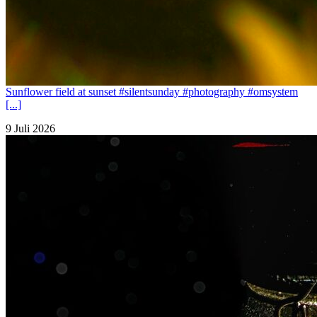
Sunflower field at sunset #silentsunday #photography #omsystem
[...]
9 Juli 2026