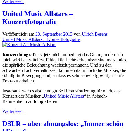
Eine
Weiterlesen
perfekte
Reisekamera?
United Music Allstars –
Mit
Konzertfotografie
der
Olympus
PEN
Veröffentlicht am
23. September 2013
von
Ulrich Berens
E-
United Music Allstars – Konzertfotografie
PL7
unterwegs
Konzertfotografie
ist jetzt nicht unbedingt das Genre, in dem ich
mich wirklich sattelfest fühle. Die Lichtverhältnisse sind meist mies,
die spärliche Beleuchtung wechselt permanent. Und zu den
schwachen Lichtverhältnissen kommen dann noch die Musiker, die
ständig in Bewegung sind, so dass es sehr schwierig wird, scharfe
Fotos zu erhalten.
Insgesamt war es also eine große Herausforderung für mich, das
Konzert der Musiker „
United Music Allstars
“ in Asbach-
Bäumenheim zu fotografieren.
United
Weiterlesen
Music
Allstars
DSLR – aber ahnungslos: „Immer schön
–