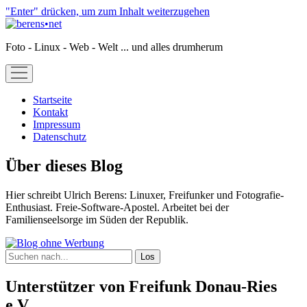
"Enter" drücken, um zum Inhalt weiterzugehen
berens•net
Foto - Linux - Web - Welt ... und alles drumherum
open
menu
Startseite
Kontakt
Impressum
Datenschutz
Sidebar
Über dieses Blog
Hier schreibt Ulrich Berens: Linuxer, Freifunker und Fotografie-
Enthusiast. Freie-Software-Apostel. Arbeitet bei der
Familienseelsorge im Süden der Republik.
Suchen
Unterstützer von Freifunk Donau-Ries
e.V.