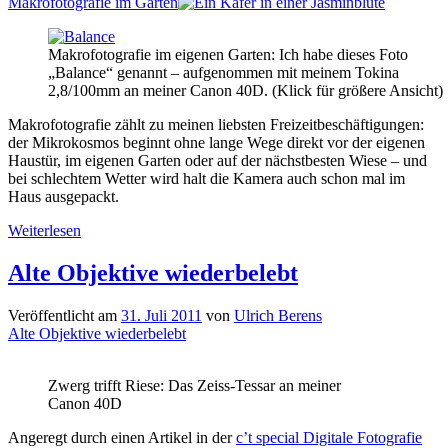
Makrofotografie im Garten
Makrofotografie im eigenen Garten: Ich habe dieses Foto
„Balance“ genannt – aufgenommen mit meinem Tokina
2,8/100mm an meiner Canon 40D. (Klick für größere Ansicht)
Makrofotografie zählt zu meinen liebsten Freizeitbeschäftigungen:
der Mikrokosmos beginnt ohne lange Wege direkt vor der eigenen
Haustür, im eigenen Garten oder auf der nächstbesten Wiese – und
bei schlechtem Wetter wird halt die Kamera auch schon mal im
Haus ausgepackt.
Makrofotografie
Weiterlesen
im
Garten
Alte Objektive wiederbelebt
Veröffentlicht am
31. Juli 2011
von
Ulrich Berens
Alte Objektive wiederbelebt
Zwerg trifft Riese: Das Zeiss-Tessar an meiner
Canon 40D
Angeregt durch einen Artikel in der
c’t special Digitale Fotografie