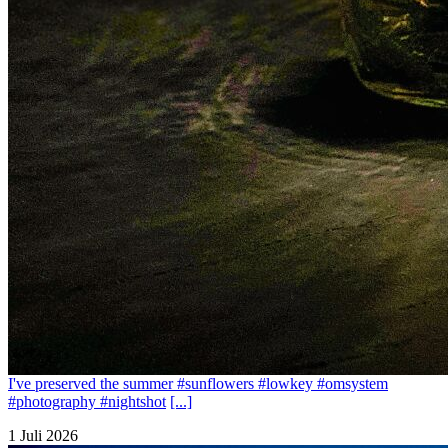
I've preserved the summer #sunflowers #lowkey #omsystem
#photography #nightshot
[...]
1 Juli 2026