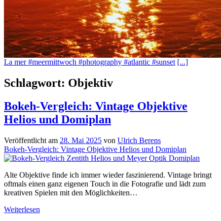
La mer #meermittwoch #photography #atlantic #sunset
[...]
Schlagwort:
Objektiv
Bokeh-Vergleich: Vintage Objektive
Helios und Domiplan
Veröffentlicht am
28. Mai 2025
von
Ulrich Berens
Bokeh-Vergleich: Vintage Objektive Helios und Domiplan
Alte Objektive finde ich immer wieder faszinierend. Vintage bringt
oftmals einen ganz eigenen Touch in die Fotografie und lädt zum
kreativen Spielen mit den Möglichkeiten…
Bokeh-
Weiterlesen
Vergleich: