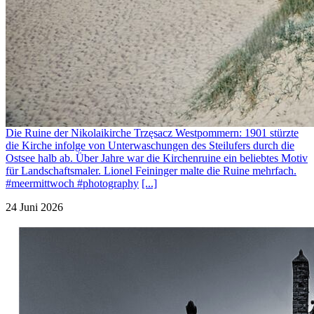
Die Ruine der Nikolaikirche Trzęsacz Westpommern: 1901 stürzte
die Kirche infolge von Unterwaschungen des Steilufers durch die
Ostsee halb ab. Über Jahre war die Kirchenruine ein beliebtes Motiv
für Landschaftsmaler. Lionel Feininger malte die Ruine mehrfach.
#meermittwoch #photography
[...]
24 Juni 2026