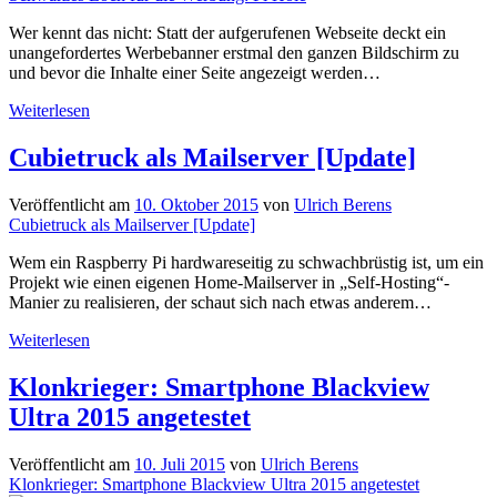
googlefreien
Smartphone
Wer kennt das nicht: Statt der aufgerufenen Webseite deckt ein
unangefordertes Werbebanner erstmal den ganzen Bildschirm zu
und bevor die Inhalte einer Seite angezeigt werden…
Schwarzes
Weiterlesen
Loch
für
Cubietruck als Mailserver [Update]
die
Werbung:
Veröffentlicht am
10. Oktober 2015
von
Ulrich Berens
Pi
Cubietruck als Mailserver [Update]
Hole
Wem ein Raspberry Pi hardwareseitig zu schwachbrüstig ist, um ein
Projekt wie einen eigenen Home-Mailserver in „Self-Hosting“-
Manier zu realisieren, der schaut sich nach etwas anderem…
Cubietruck
Weiterlesen
als
Mailserver
Klonkrieger: Smartphone Blackview
[Update]
Ultra 2015 angetestet
Veröffentlicht am
10. Juli 2015
von
Ulrich Berens
Klonkrieger: Smartphone Blackview Ultra 2015 angetestet