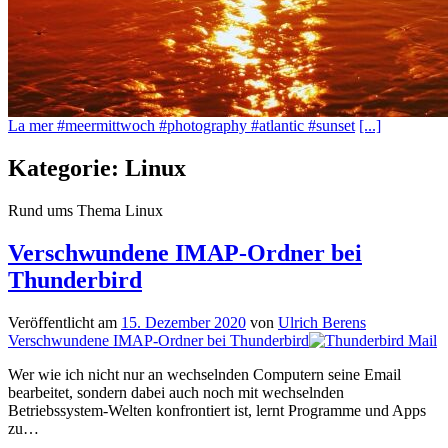
La mer #meermittwoch #photography #atlantic #sunset
[...]
Kategorie:
Linux
Rund ums Thema Linux
Verschwundene IMAP-Ordner bei
Thunderbird
Veröffentlicht am
15. Dezember 2020
von
Ulrich Berens
Verschwundene IMAP-Ordner bei Thunderbird
Wer wie ich nicht nur an wechselnden Computern seine Email
bearbeitet, sondern dabei auch noch mit wechselnden
Betriebssystem-Welten konfrontiert ist, lernt Programme und Apps
zu…