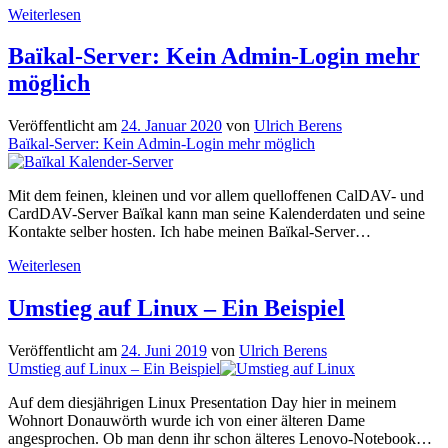
Verschwundene
Weiterlesen
IMAP-
Ordner
Baïkal-Server: Kein Admin-Login mehr
bei
möglich
Thunderbird
Veröffentlicht am
24. Januar 2020
von
Ulrich Berens
Baïkal-Server: Kein Admin-Login mehr möglich
Mit dem feinen, kleinen und vor allem quelloffenen CalDAV- und
CardDAV-Server Baïkal kann man seine Kalenderdaten und seine
Kontakte selber hosten. Ich habe meinen Baïkal-Server…
Baïkal-
Weiterlesen
Server:
Kein
Umstieg auf Linux – Ein Beispiel
Admin-
Login
Veröffentlicht am
24. Juni 2019
von
Ulrich Berens
mehr
Umstieg auf Linux – Ein Beispiel
möglich
Auf dem diesjährigen Linux Presentation Day hier in meinem
Wohnort Donauwörth wurde ich von einer älteren Dame
angesprochen. Ob man denn ihr schon älteres Lenovo-Notebook…