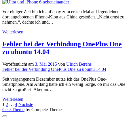
Vor einiger Zeit bin ich auf ebay zum ersten Mal auf irgendeinen
dort angebotenen iPhone-Klon aus China gestoßen. „Nicht ernst zu
nehmen.“, dachte ich und…
Klonkrieger:
Weiterlesen
Smartphone
Blackview
Fehler bei der Verbindung OnePlus One
Ultra
zu ubuntu 14.04
2015
angetestet
Veröffentlicht am
3. Mai 2015
von
Ulrich Berens
Fehler bei der Verbindung OnePlus One zu ubuntu 14.04
Seit vergangenem Dezember nutze ich das OnePlus One-
Smartphone. Am Anfang hatte ich ein wenig Sorge, ob mir das One
nicht zu groß ist. Aber an…
Fehler
Weiterlesen
Seitennummerierung
bei
1
2
…
4
Nächste
der
Cele Theme
by Compete Themes.
der
Verbindung
Scroll
Beiträge
OnePlus
to
One
the