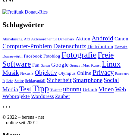
Schlagwörter
Android
Aktion
Canon
Abmahnung
Afd
Aktenordner für Dänemark
Datenschutz
Computer-Problem
Distribution
Domain
Fotografie
Freie
Facebook
Fotoblog
Donauwörth
Software
Linux
Google
Fun
iMac
Kunst
Garten
Grunge
Privacy
Musik
Objektiv
Online
Olympus
Nexus S
Raspberry
Sicherheit
Smartphone
Social
Satire
Schlaganfall
Pi
Reha
Tipp
Test
ubuntu
Video
Media
Web
Urlaub
Twitter
Webprojekte
Wordpress
Zauber
•
•
•
© 2022 – berens • net
– online seit 2001!