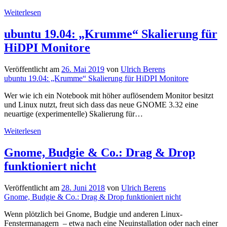
Umstieg
Weiterlesen
auf
Linux
ubuntu 19.04: „Krumme“ Skalierung für
–
HiDPI Monitore
Ein
Beispiel
Veröffentlicht am
26. Mai 2019
von
Ulrich Berens
ubuntu 19.04: „Krumme“ Skalierung für HiDPI Monitore
Wer wie ich ein Notebook mit höher auflösendem Monitor besitzt
und Linux nutzt, freut sich dass das neue GNOME 3.32 eine
neuartige (experimentelle) Skalierung für…
ubuntu
Weiterlesen
19.04:
„Krumme“
Gnome, Budgie & Co.: Drag & Drop
Skalierung
funktioniert nicht
für
HiDPI
Monitore
Veröffentlicht am
28. Juni 2018
von
Ulrich Berens
Gnome, Budgie & Co.: Drag & Drop funktioniert nicht
Wenn plötzlich bei Gnome, Budgie und anderen Linux-
Fenstermanagern – etwa nach eine Neuinstallation oder nach einer