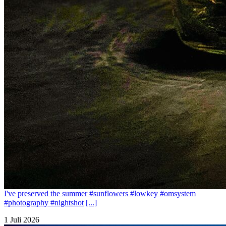
I've preserved the summer #sunflowers #lowkey #omsystem
#photography #nightshot
[...]
1 Juli 2026