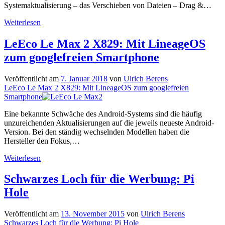
Systemaktualisierung – das Verschieben von Dateien – Drag &…
Gnome,
Weiterlesen
Budgie
&
LeEco Le Max 2 X829: Mit LineageOS
Co.:
zum googlefreien Smartphone
Drag
&
Drop
Veröffentlicht am
7. Januar 2018
von
Ulrich Berens
funktioniert
LeEco Le Max 2 X829: Mit LineageOS zum googlefreien
nicht
Smartphone
Eine bekannte Schwäche des Android-Systems sind die häufig
unzureichenden Aktualisierungen auf die jeweils neueste Android-
Version. Bei den ständig wechselnden Modellen haben die
Hersteller den Fokus,…
LeEco
Weiterlesen
Le
Max
Schwarzes Loch für die Werbung: Pi
2
Hole
X829:
Mit
LineageOS
Veröffentlicht am
13. November 2015
von
Ulrich Berens
zum
Schwarzes Loch für die Werbung: Pi Hole