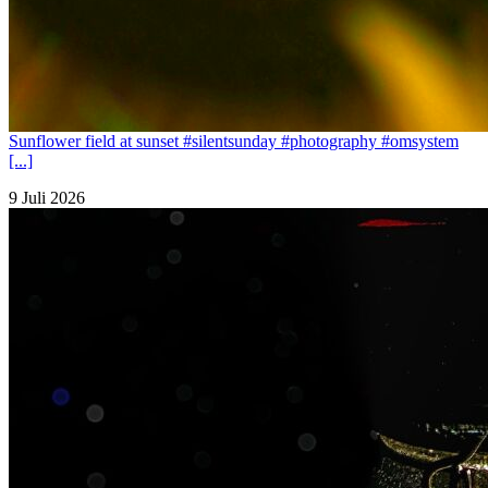
Sunflower field at sunset #silentsunday #photography #omsystem
[...]
9 Juli 2026