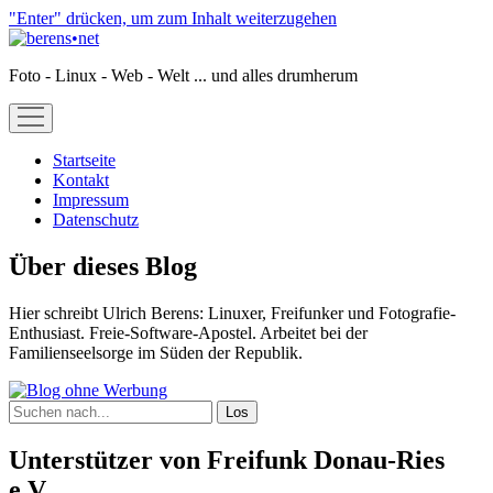
"Enter" drücken, um zum Inhalt weiterzugehen
berens•net
Foto - Linux - Web - Welt ... und alles drumherum
open
menu
Startseite
Kontakt
Impressum
Datenschutz
Sidebar
Über dieses Blog
Hier schreibt Ulrich Berens: Linuxer, Freifunker und Fotografie-
Enthusiast. Freie-Software-Apostel. Arbeitet bei der
Familienseelsorge im Süden der Republik.
Suchen
Unterstützer von Freifunk Donau-Ries
e.V.