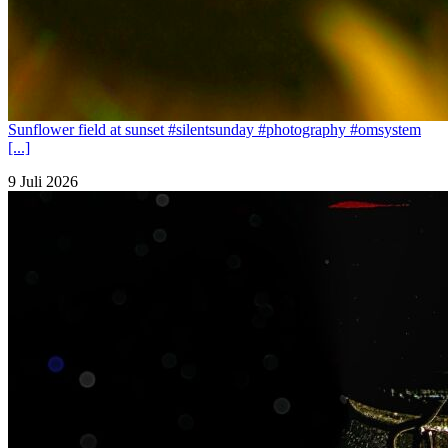
Sunflower field at sunset #silentsunday #photography #omsystem
[...]
9 Juli 2026