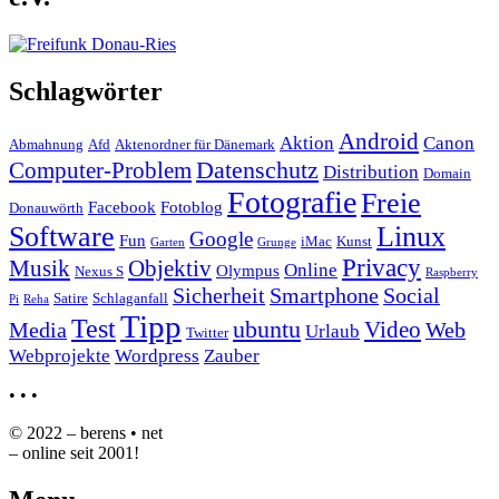
Schlagwörter
Android
Aktion
Canon
Abmahnung
Afd
Aktenordner für Dänemark
Datenschutz
Computer-Problem
Distribution
Domain
Fotografie
Freie
Facebook
Fotoblog
Donauwörth
Software
Linux
Google
Fun
iMac
Kunst
Garten
Grunge
Privacy
Musik
Objektiv
Online
Olympus
Nexus S
Raspberry
Sicherheit
Smartphone
Social
Satire
Schlaganfall
Pi
Reha
Tipp
Test
ubuntu
Video
Media
Web
Urlaub
Twitter
Webprojekte
Wordpress
Zauber
•
•
•
© 2022 – berens • net
– online seit 2001!