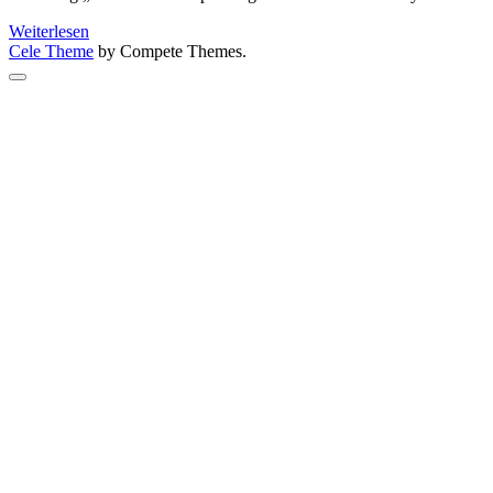
Heiter,
Weiterlesen
harmonisch
Cele Theme
by Compete Themes.
und
Scroll
unhistorisch
to
the
top