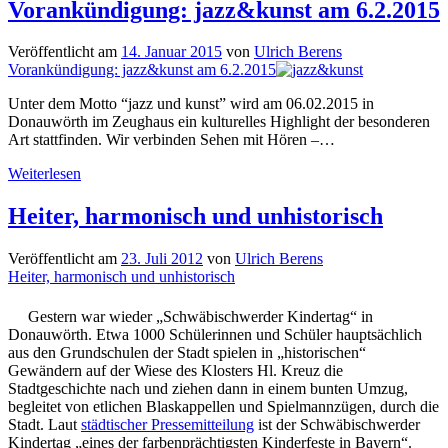
Vorankündigung: jazz&kunst am 6.2.2015
Veröffentlicht am
14. Januar 2015
von
Ulrich Berens
Vorankündigung: jazz&kunst am 6.2.2015
Unter dem Motto “jazz und kunst” wird am 06.02.2015 in
Donauwörth im Zeughaus ein kulturelles Highlight der besonderen
Art stattfinden. Wir verbinden Sehen mit Hören –…
Vorankündigung:
Weiterlesen
jazz&kunst
am
Heiter, harmonisch und unhistorisch
6.2.2015
Veröffentlicht am
23. Juli 2012
von
Ulrich Berens
Heiter, harmonisch und unhistorisch
Gestern war wieder „Schwäbischwerder Kindertag“ in
Donauwörth. Etwa 1000 Schülerinnen und Schüler hauptsächlich
aus den Grundschulen der Stadt spielen in „historischen“
Gewändern auf der Wiese des Klosters Hl. Kreuz die
Stadtgeschichte nach und ziehen dann in einem bunten Umzug,
begleitet von etlichen Blaskappellen und Spielmannzügen, durch die
Stadt. Laut
städtischer Pressemitteilung
ist der Schwäbischwerder
Kindertag „eines der farbenprächtigsten Kinderfeste in Bayern“.