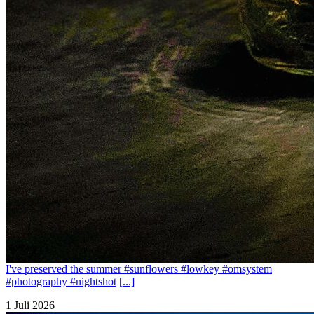
I've preserved the summer #sunflowers #lowkey #omsystem
#photography #nightshot
[...]
1 Juli 2026