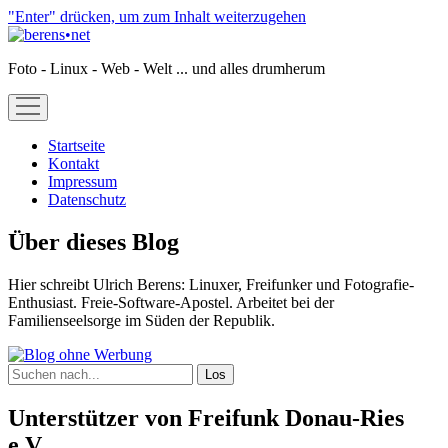
"Enter" drücken, um zum Inhalt weiterzugehen
berens•net
Foto - Linux - Web - Welt ... und alles drumherum
open
menu
Startseite
Kontakt
Impressum
Datenschutz
Sidebar
Über dieses Blog
Hier schreibt Ulrich Berens: Linuxer, Freifunker und Fotografie-
Enthusiast. Freie-Software-Apostel. Arbeitet bei der
Familienseelsorge im Süden der Republik.
Suchen
Unterstützer von Freifunk Donau-Ries
e.V.