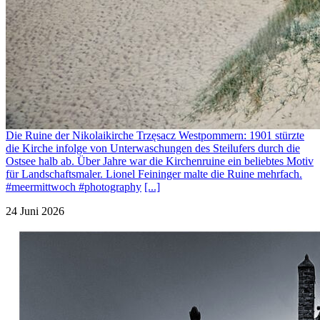
Die Ruine der Nikolaikirche Trzęsacz Westpommern: 1901 stürzte
die Kirche infolge von Unterwaschungen des Steilufers durch die
Ostsee halb ab. Über Jahre war die Kirchenruine ein beliebtes Motiv
für Landschaftsmaler. Lionel Feininger malte die Ruine mehrfach.
#meermittwoch #photography
[...]
24 Juni 2026