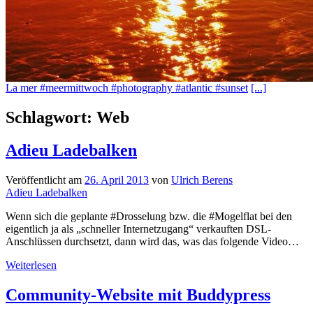
La mer #meermittwoch #photography #atlantic #sunset
[...]
Schlagwort:
Web
Adieu Ladebalken
Veröffentlicht am
26. April 2013
von
Ulrich Berens
Adieu Ladebalken
Wenn sich die geplante #Drosselung bzw. die #Mogelflat bei den
eigentlich ja als „schneller Internetzugang“ verkauften DSL-
Anschlüssen durchsetzt, dann wird das, was das folgende Video…
Adieu
Weiterlesen
Ladebalken
Community-Website mit Buddypress