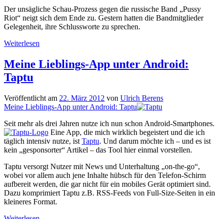
Der unsägliche Schau-Prozess gegen die russische Band „Pussy
Riot“ neigt sich dem Ende zu. Gestern hatten die Bandmitglieder
Gelegenheit, ihre Schlussworte zu sprechen.
Free
Weiterlesen
Pussy
Riot
Meine Lieblings-App unter Android:
Taptu
Veröffentlicht am
22. März 2012
von
Ulrich Berens
Meine Lieblings-App unter Android: Taptu
Seit mehr als drei Jahren nutze ich nun schon Android-Smartphones.
Eine App, die mich wirklich begeistert und die ich
täglich intensiv nutze, ist
Taptu
. Und darum möchte ich – und es ist
kein „gesponsorter“ Artikel – das Tool hier einmal vorstellen.
Taptu versorgt Nutzer mit News und Unterhaltung „on-the-go“,
wobei vor allem auch jene Inhalte hübsch für den Telefon-Schirm
aufbereit werden, die gar nicht für ein mobiles Gerät optimiert sind.
Dazu komprimiert Taptu z.B. RSS-Feeds von Full-Size-Seiten in ein
kleineres Format.
Meine
Weiterlesen