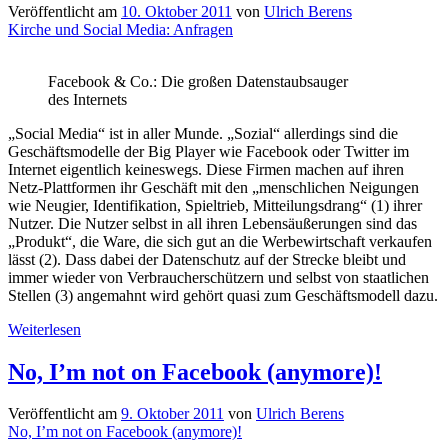
Veröffentlicht am
10. Oktober 2011
von
Ulrich Berens
zwischendurch
Kirche und Social Media: Anfragen
Facebook & Co.: Die großen Datenstaubsauger
des Internets
„Social Media“ ist in aller Munde. „Sozial“ allerdings sind die
Geschäftsmodelle der Big Player wie Facebook oder Twitter im
Internet eigentlich keineswegs. Diese Firmen machen auf ihren
Netz-Plattformen ihr Geschäft mit den „menschlichen Neigungen
wie Neugier, Identifikation, Spieltrieb, Mitteilungsdrang“ (1) ihrer
Nutzer. Die Nutzer selbst in all ihren Lebensäußerungen sind das
„Produkt“, die Ware, die sich gut an die Werbewirtschaft verkaufen
lässt (2). Dass dabei der Datenschutz auf der Strecke bleibt und
immer wieder von Verbraucherschützern und selbst von staatlichen
Stellen (3) angemahnt wird gehört quasi zum Geschäftsmodell dazu.
Kirche
Weiterlesen
und
Social
No, I’m not on Facebook (anymore)!
Media:
Anfragen
Veröffentlicht am
9. Oktober 2011
von
Ulrich Berens
No, I’m not on Facebook (anymore)!