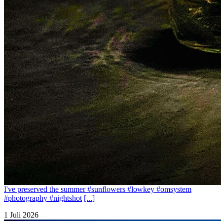
I've preserved the summer #sunflowers #lowkey #omsystem
#photography #nightshot
[...]
1 Juli 2026