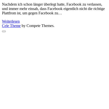
Nachdem ich schon länger überlegt hatte, Facebook zu verlassen,
und immer mehr einsah, dass Facebook eigentlich nicht die richtige
Plattfrom ist, um gegen Facebook zu…
No,
Weiterlesen
I’m
Cele Theme
by Compete Themes.
not
Scroll
on
to
Facebook
the
(anymore)!
top