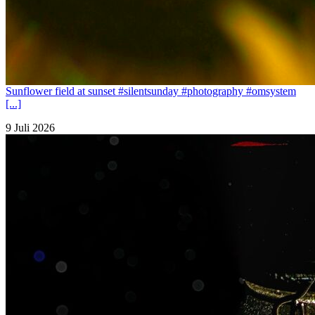
Sunflower field at sunset #silentsunday #photography #omsystem
[...]
9 Juli 2026