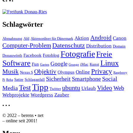
Schlagwörter
Android
Aktion
Canon
Abmahnung
Afd
Aktenordner für Dänemark
Datenschutz
Computer-Problem
Distribution
Domain
Fotografie
Freie
Facebook
Fotoblog
Donauwörth
Software
Linux
Google
Fun
iMac
Kunst
Garten
Grunge
Privacy
Musik
Objektiv
Online
Olympus
Nexus S
Raspberry
Sicherheit
Smartphone
Social
Satire
Schlaganfall
Pi
Reha
Tipp
Test
ubuntu
Video
Media
Web
Urlaub
Twitter
Webprojekte
Wordpress
Zauber
•
•
•
© 2022 – berens • net
– online seit 2001!