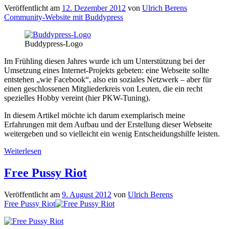
Veröffentlicht am
12. Dezember 2012
von
Ulrich Berens
Community-Website mit Buddypress
Buddypress-Logo
Im Frühling diesen Jahres wurde ich um Unterstützung bei der
Umsetzung eines Internet-Projekts gebeten: eine Webseite sollte
entstehen „wie Facebook“, also ein soziales Netzwerk – aber für
einen geschlossenen Mitgliederkreis von Leuten, die ein recht
spezielles Hobby vereint (hier PKW-Tuning).
In diesem Artikel möchte ich darum exemplarisch meine
Erfahrungen mit dem Aufbau und der Erstellung dieser Webseite
weitergeben und so vielleicht ein wenig Entscheidungshilfe leisten.
Community-
Weiterlesen
Website
mit
Free Pussy Riot
Buddypress
Veröffentlicht am
9. August 2012
von
Ulrich Berens
Free Pussy Riot