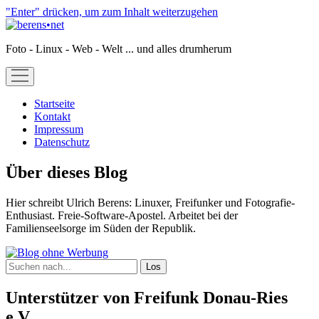
"Enter" drücken, um zum Inhalt weiterzugehen
berens•net
Foto - Linux - Web - Welt ... und alles drumherum
open
menu
Startseite
Kontakt
Impressum
Datenschutz
Sidebar
Über dieses Blog
Hier schreibt Ulrich Berens: Linuxer, Freifunker und Fotografie-
Enthusiast. Freie-Software-Apostel. Arbeitet bei der
Familienseelsorge im Süden der Republik.
Suchen
Unterstützer von Freifunk Donau-Ries
e.V.