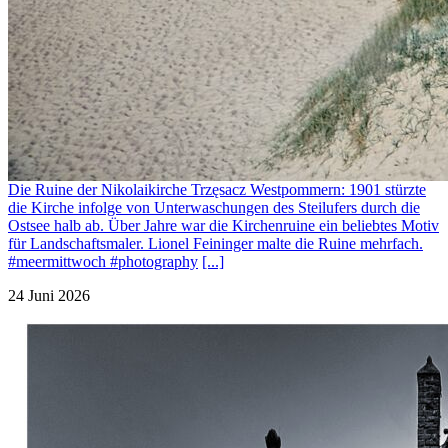
Die Ruine der Nikolaikirche Trzęsacz Westpommern: 1901 stürzte
die Kirche infolge von Unterwaschungen des Steilufers durch die
Ostsee halb ab. Über Jahre war die Kirchenruine ein beliebtes Motiv
für Landschaftsmaler. Lionel Feininger malte die Ruine mehrfach.
#meermittwoch #photography
[...]
24 Juni 2026