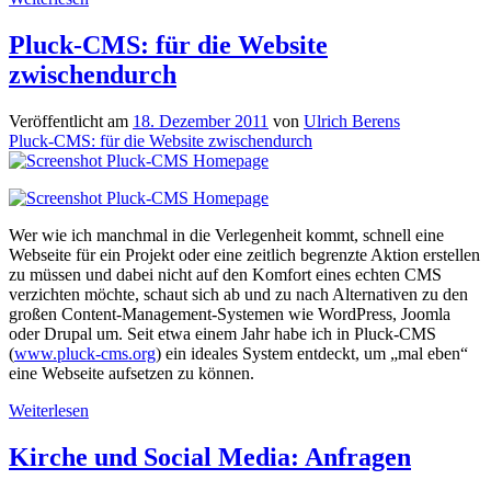
Lieblings-
App
Pluck-CMS: für die Website
unter
zwischendurch
Android:
Taptu
Veröffentlicht am
18. Dezember 2011
von
Ulrich Berens
Pluck-CMS: für die Website zwischendurch
Wer wie ich manchmal in die Verlegenheit kommt, schnell eine
Webseite für ein Projekt oder eine zeitlich begrenzte Aktion erstellen
zu müssen und dabei nicht auf den Komfort eines echten CMS
verzichten möchte, schaut sich ab und zu nach Alternativen zu den
großen Content-Management-Systemen wie WordPress, Joomla
oder Drupal um. Seit etwa einem Jahr habe ich in Pluck-CMS
(
www.pluck-cms.org
) ein ideales System entdeckt, um „mal eben“
eine Webseite aufsetzen zu können.
Pluck-
Weiterlesen
CMS:
für
Kirche und Social Media: Anfragen
die
Website