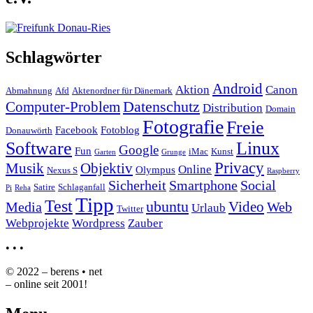
Schlagwörter
Android
Aktion
Canon
Abmahnung
Afd
Aktenordner für Dänemark
Datenschutz
Computer-Problem
Distribution
Domain
Fotografie
Freie
Facebook
Fotoblog
Donauwörth
Software
Linux
Google
Fun
iMac
Kunst
Garten
Grunge
Privacy
Musik
Objektiv
Online
Olympus
Nexus S
Raspberry
Sicherheit
Smartphone
Social
Satire
Schlaganfall
Pi
Reha
Tipp
Test
ubuntu
Video
Media
Web
Urlaub
Twitter
Webprojekte
Wordpress
Zauber
•
•
•
© 2022 – berens • net
– online seit 2001!