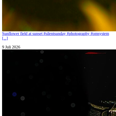
Sunflower field at sunset #silentsunday #photography #omsystem
[...]
9 Juli 2026