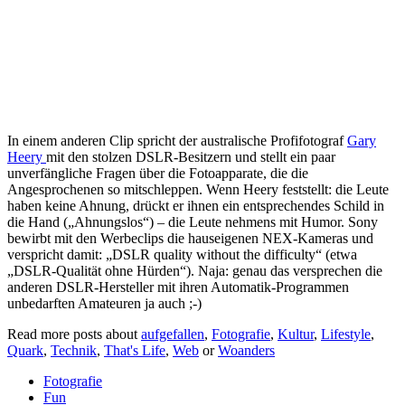
In einem anderen Clip spricht der australische Profifotograf
Gary
Heery
mit den stolzen DSLR-Besitzern und stellt ein paar
unverfängliche Fragen über die Fotoapparate, die die
Angesprochenen so mitschleppen. Wenn Heery feststellt: die Leute
haben keine Ahnung, drückt er ihnen ein entsprechendes Schild in
die Hand („Ahnungslos“) – die Leute nehmens mit Humor. Sony
bewirbt mit den Werbeclips die hauseigenen NEX-Kameras und
verspricht damit: „DSLR quality without the difficulty“ (etwa
„DSLR-Qualität ohne Hürden“). Naja: genau das versprechen die
anderen DSLR-Hersteller mit ihren Automatik-Programmen
unbedarften Amateuren ja auch ;-)
Read more posts about
aufgefallen
,
Fotografie
,
Kultur
,
Lifestyle
,
Quark
,
Technik
,
That's Life
,
Web
or
Woanders
Fotografie
Fun