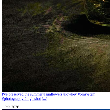
I've preserved the summer #sunflowers #lowkey #omsystem
#photography #nightshot
[...]
1 Juli 2026