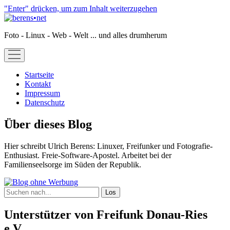
"Enter" drücken, um zum Inhalt weiterzugehen
berens•net
Foto - Linux - Web - Welt ... und alles drumherum
open
menu
Startseite
Kontakt
Impressum
Datenschutz
Sidebar
Über dieses Blog
Hier schreibt Ulrich Berens: Linuxer, Freifunker und Fotografie-
Enthusiast. Freie-Software-Apostel. Arbeitet bei der
Familienseelsorge im Süden der Republik.
Suchen
Unterstützer von Freifunk Donau-Ries
e.V.