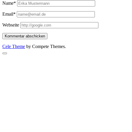
Name*
Email*
Webseite
Cele Theme
by Compete Themes.
Scroll
to
the
top