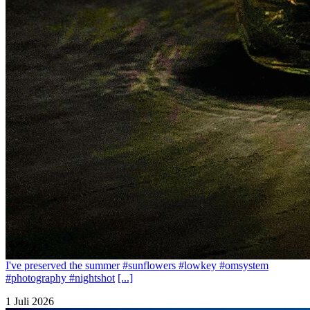
I've preserved the summer #sunflowers #lowkey #omsystem
#photography #nightshot
[...]
1 Juli 2026