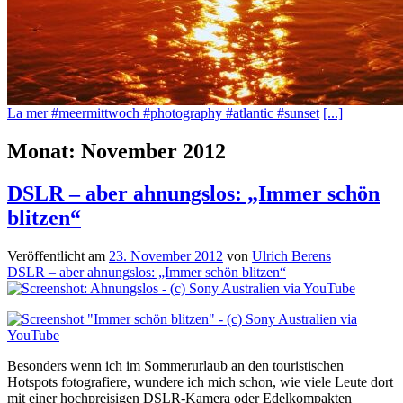
La mer #meermittwoch #photography #atlantic #sunset
[...]
Monat:
November 2012
DSLR – aber ahnungslos: „Immer schön
blitzen“
Veröffentlicht am
23. November 2012
von
Ulrich Berens
DSLR – aber ahnungslos: „Immer schön blitzen“
Besonders wenn ich im Sommerurlaub an den touristischen
Hotspots fotografiere, wundere ich mich schon, wie viele Leute dort
mit einer hochpreisigen DSLR-Kamera oder Edelkompakten