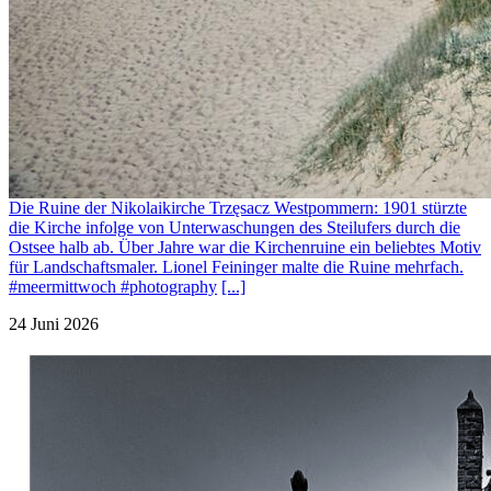
Die Ruine der Nikolaikirche Trzęsacz Westpommern: 1901 stürzte
die Kirche infolge von Unterwaschungen des Steilufers durch die
Ostsee halb ab. Über Jahre war die Kirchenruine ein beliebtes Motiv
für Landschaftsmaler. Lionel Feininger malte die Ruine mehrfach.
#meermittwoch #photography
[...]
24 Juni 2026