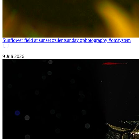
Sunflower field at sunset #silentsunday #photography #omsystem
[...]
9 Juli 2026