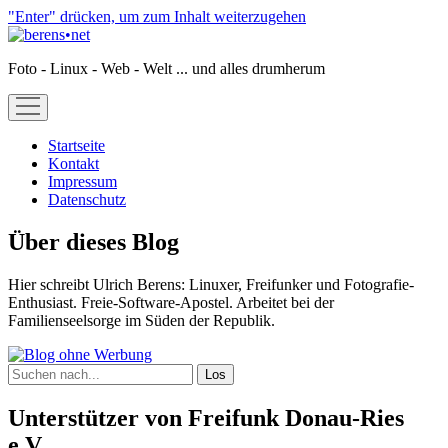
"Enter" drücken, um zum Inhalt weiterzugehen
berens•net
Foto - Linux - Web - Welt ... und alles drumherum
open
menu
Startseite
Kontakt
Impressum
Datenschutz
Sidebar
Über dieses Blog
Hier schreibt Ulrich Berens: Linuxer, Freifunker und Fotografie-
Enthusiast. Freie-Software-Apostel. Arbeitet bei der
Familienseelsorge im Süden der Republik.
Suchen
Unterstützer von Freifunk Donau-Ries
e.V.