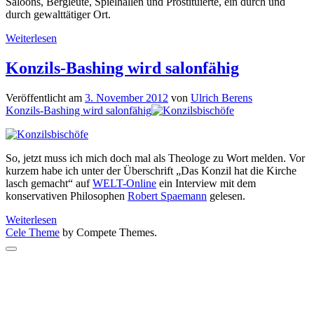
Saloons, Bergleute, Spielhallen und Prostituierte, ein durch und
durch gewalttätiger Ort.
Town
Weiterlesen
of
Ghosts:
Konzils-Bashing wird salonfähig
Bodie
Veröffentlicht am
3. November 2012
von
Ulrich Berens
Konzils-Bashing wird salonfähig
So, jetzt muss ich mich doch mal als Theologe zu Wort melden. Vor
kurzem habe ich unter der Überschrift „Das Konzil hat die Kirche
lasch gemacht“ auf
WELT-Online
ein Interview mit dem
konservativen Philosophen
Robert Spaemann
gelesen.
Konzils-
Weiterlesen
Bashing
Cele Theme
by Compete Themes.
wird
Scroll
salonfähig
to
the
top