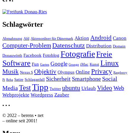
Schlagwörter
Android
Aktion
Canon
Abmahnung
Afd
Aktenordner für Dänemark
Datenschutz
Computer-Problem
Distribution
Domain
Fotografie
Freie
Facebook
Fotoblog
Donauwörth
Software
Linux
Google
Fun
iMac
Kunst
Garten
Grunge
Privacy
Musik
Objektiv
Online
Olympus
Nexus S
Raspberry
Sicherheit
Smartphone
Social
Satire
Schlaganfall
Pi
Reha
Tipp
Test
ubuntu
Video
Media
Web
Urlaub
Twitter
Webprojekte
Wordpress
Zauber
•
•
•
© 2022 – berens • net
– online seit 2001!