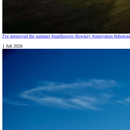
I've preserved the summer #sunflowers #lowkey #omsystem #photogr
1 Juli 2026