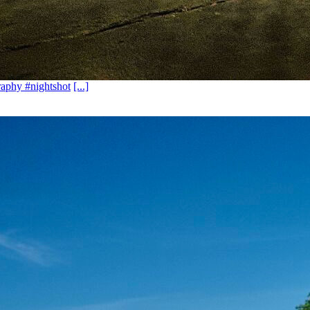
aphy #nightshot
[...]