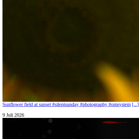
Sunflower field at sunset #silentsunday #photography #omsystem
[...]
9 Juli 2026