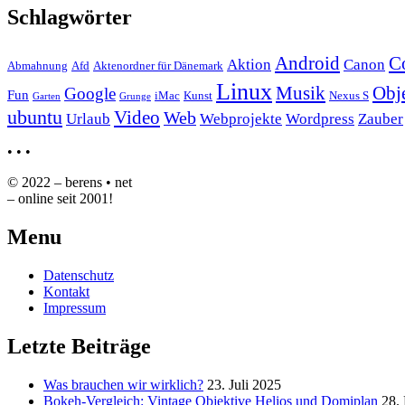
Schlagwörter
Android
C
Aktion
Canon
Abmahnung
Afd
Aktenordner für Dänemark
Linux
Musik
Obj
Google
Fun
iMac
Kunst
Nexus S
Garten
Grunge
ubuntu
Video
Web
Urlaub
Webprojekte
Wordpress
Zauber
•
•
•
© 2022 – berens • net
– online seit 2001!
Menu
Datenschutz
Kontakt
Impressum
Letzte Beiträge
Was brauchen wir wirklich?
23. Juli 2025
Bokeh-Vergleich: Vintage Objektive Helios und Domiplan
28.