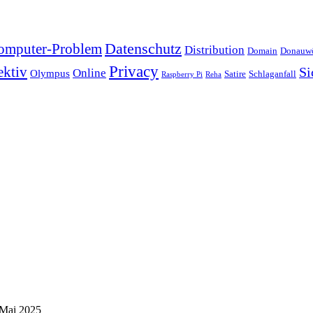
Datenschutz
omputer-Problem
Distribution
Domain
Donauwö
Privacy
ektiv
Si
Online
Olympus
Satire
Schlaganfall
Raspberry Pi
Reha
 Mai 2025