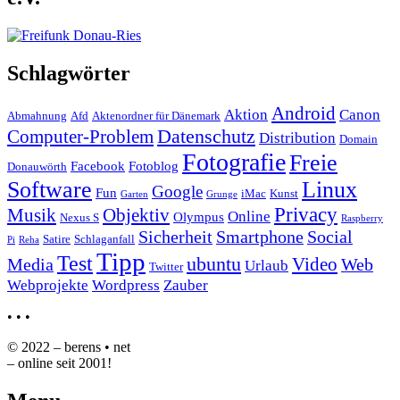
Schlagwörter
Android
Aktion
Canon
Abmahnung
Afd
Aktenordner für Dänemark
Datenschutz
Computer-Problem
Distribution
Domain
Fotografie
Freie
Facebook
Fotoblog
Donauwörth
Software
Linux
Google
Fun
iMac
Kunst
Garten
Grunge
Privacy
Musik
Objektiv
Online
Olympus
Nexus S
Raspberry
Sicherheit
Smartphone
Social
Satire
Schlaganfall
Pi
Reha
Tipp
Test
ubuntu
Video
Media
Web
Urlaub
Twitter
Webprojekte
Wordpress
Zauber
•
•
•
© 2022 – berens • net
– online seit 2001!