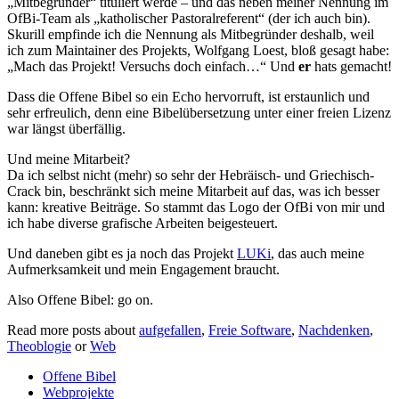
„Mitbegründer“ tituliert werde – und das neben meiner Nennung im
OfBi-Team als „katholischer Pastoralreferent“ (der ich auch bin).
Skurill empfinde ich die Nennung als Mitbegründer deshalb, weil
ich zum Maintainer des Projekts, Wolfgang Loest, bloß gesagt habe:
„Mach das Projekt! Versuchs doch einfach…“ Und
er
hats gemacht!
Dass die Offene Bibel so ein Echo hervorruft, ist erstaunlich und
sehr erfreulich, denn eine Bibelübersetzung unter einer freien Lizenz
war längst überfällig.
Und meine Mitarbeit?
Da ich selbst nicht (mehr) so sehr der Hebräisch- und Griechisch-
Crack bin, beschränkt sich meine Mitarbeit auf das, was ich besser
kann: kreative Beiträge. So stammt das Logo der OfBi von mir und
ich habe diverse grafische Arbeiten beigesteuert.
Und daneben gibt es ja noch das Projekt
LUKi
, das auch meine
Aufmerksamkeit und mein Engagement braucht.
Also Offene Bibel: go on.
Read more posts about
aufgefallen
,
Freie Software
,
Nachdenken
,
Theoblogie
or
Web
Offene Bibel
Webprojekte