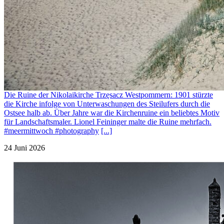
Die Ruine der Nikolaikirche Trzęsacz Westpommern: 1901 stürzte
die Kirche infolge von Unterwaschungen des Steilufers durch die
Ostsee halb ab. Über Jahre war die Kirchenruine ein beliebtes Motiv
für Landschaftsmaler. Lionel Feininger malte die Ruine mehrfach.
#meermittwoch #photography
[...]
24 Juni 2026