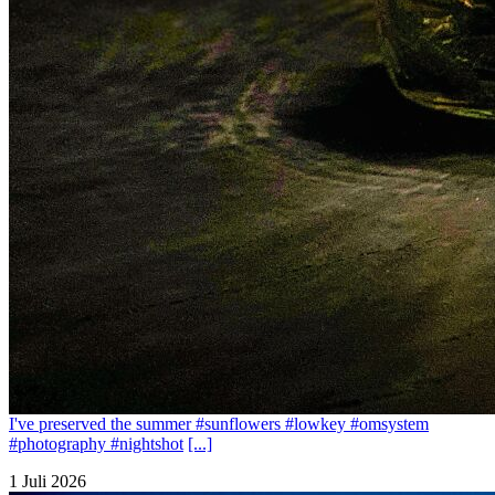
I've preserved the summer #sunflowers #lowkey #omsystem
#photography #nightshot
[...]
1 Juli 2026