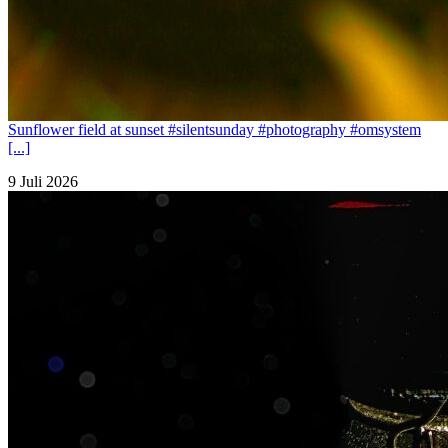
Sunflower field at sunset #silentsunday #photography #omsystem
[...]
9 Juli 2026