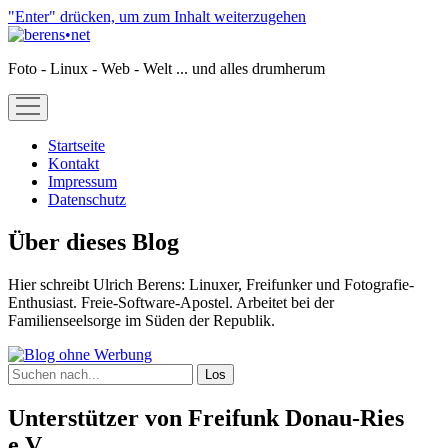
"Enter" drücken, um zum Inhalt weiterzugehen
berens•net
Foto - Linux - Web - Welt ... und alles drumherum
open
menu
Startseite
Kontakt
Impressum
Datenschutz
Sidebar
Über dieses Blog
Hier schreibt Ulrich Berens: Linuxer, Freifunker und Fotografie-
Enthusiast. Freie-Software-Apostel. Arbeitet bei der
Familienseelsorge im Süden der Republik.
Suchen
Unterstützer von Freifunk Donau-Ries
e.V.