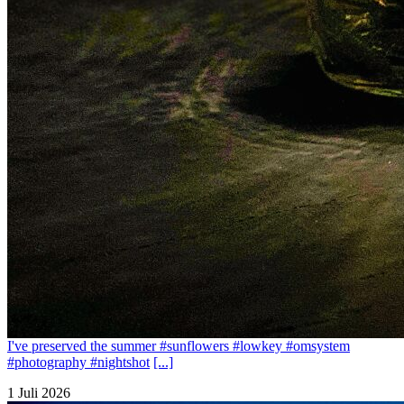
I've preserved the summer #sunflowers #lowkey #omsystem
#photography #nightshot
[...]
1 Juli 2026