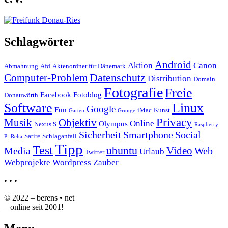
Schlagwörter
Android
Aktion
Canon
Abmahnung
Afd
Aktenordner für Dänemark
Datenschutz
Computer-Problem
Distribution
Domain
Fotografie
Freie
Facebook
Fotoblog
Donauwörth
Software
Linux
Google
Fun
iMac
Kunst
Garten
Grunge
Privacy
Musik
Objektiv
Online
Olympus
Nexus S
Raspberry
Sicherheit
Smartphone
Social
Satire
Schlaganfall
Pi
Reha
Tipp
Test
ubuntu
Video
Media
Web
Urlaub
Twitter
Webprojekte
Wordpress
Zauber
•
•
•
© 2022 – berens • net
– online seit 2001!