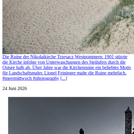
Die Ruine der Nikolaikirche Trzęsacz Westpommern: 1901 stürzte
die Kirche infolge von Unterwaschungen des Steilufers durch die
Ostsee halb ab. Über Jahre war die Kirchenruine ein beliebtes Motiv
für Landschaftsmaler. Lionel Feininger malte die Ruine mehrfach.
#meermittwoch #photography
[...]
24 Juni 2026