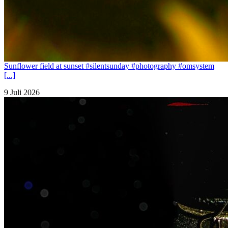
Sunflower field at sunset #silentsunday #photography #omsystem
[...]
9 Juli 2026