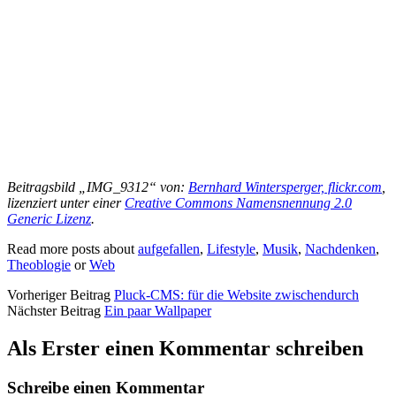
Beitragsbild „IMG_9312“ von:
Bernhard Wintersperger, flickr.com
,
lizenziert unter einer
Creative Commons Namensnennung 2.0
Generic Lizenz
.
Read more posts about
aufgefallen
,
Lifestyle
,
Musik
,
Nachdenken
,
Theoblogie
or
Web
Vorheriger Beitrag
Pluck-CMS: für die Website zwischendurch
Nächster Beitrag
Ein paar Wallpaper
Als Erster einen Kommentar schreiben
Schreibe einen Kommentar