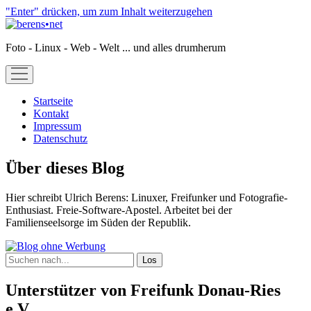
"Enter" drücken, um zum Inhalt weiterzugehen
berens•net
Foto - Linux - Web - Welt ... und alles drumherum
open
menu
Startseite
Kontakt
Impressum
Datenschutz
Sidebar
Über dieses Blog
Hier schreibt Ulrich Berens: Linuxer, Freifunker und Fotografie-
Enthusiast. Freie-Software-Apostel. Arbeitet bei der
Familienseelsorge im Süden der Republik.
Suchen
Unterstützer von Freifunk Donau-Ries
e.V.