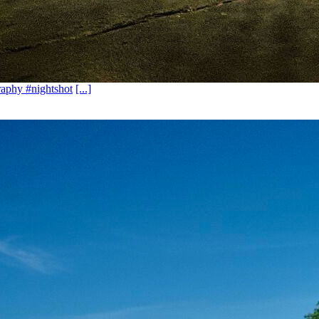
aphy #nightshot
[...]