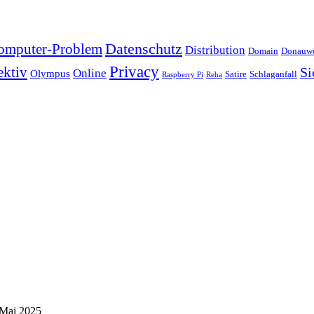
Datenschutz
omputer-Problem
Distribution
Domain
Donauwö
Privacy
ektiv
Si
Online
Olympus
Satire
Schlaganfall
Raspberry Pi
Reha
 Mai 2025