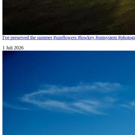
I've preserved the summer #sunflowers #lowkey #omsystem #photogr
1 Juli 2026