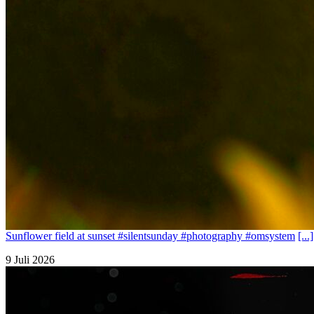
Sunflower field at sunset #silentsunday #photography #omsystem
[...]
9 Juli 2026