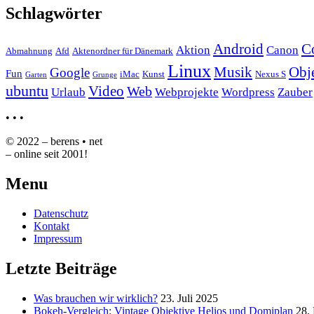
Schlagwörter
Android
C
Aktion
Canon
Abmahnung
Afd
Aktenordner für Dänemark
Linux
Musik
Obj
Google
Fun
iMac
Kunst
Nexus S
Garten
Grunge
ubuntu
Video
Web
Urlaub
Webprojekte
Wordpress
Zauber
•
•
•
© 2022 – berens • net
– online seit 2001!
Menu
Datenschutz
Kontakt
Impressum
Letzte Beiträge
Was brauchen wir wirklich?
23. Juli 2025
Bokeh-Vergleich: Vintage Objektive Helios und Domiplan
28.